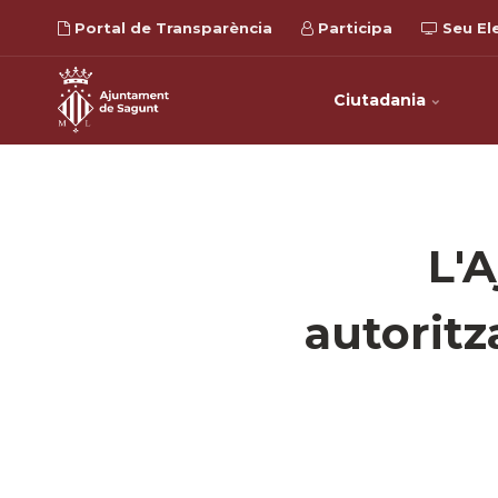
Portal de Transparència
Participa
Seu El
Ciutadania
L'
autoritz