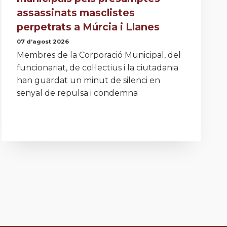
assassinats masclistes
perpetrats a Múrcia i Llanes
07 d’agost 2026
Membres de la Corporació Municipal, del
funcionariat, de col·lectius i la ciutadania
han guardat un minut de silenci en
senyal de repulsa i condemna