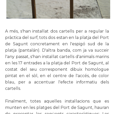
A més, s'han instal·lat dos cartells per a regular la
pràctica del surf, tots dos estan en la platja del Port
de Sagunt concretament en l'espigó sud de la
platja (pantalán).
D'altra banda, com ja va succeir
l'any passat, s'han instal·lat cartells d'animals marins
en les 17 entrades a la platja del Port de Sagunt, al
costat del seu corresponent dibuix homologue
pintat en el sòl, en el centre de l'accés, de color
blau, per a accentuar l'efecte informatiu dels
cartells.
Finalment, totes aquelles instal·lacions que es
munten en les platges del Port de Sagunt, hauran
de presentar les següents característiques: Les