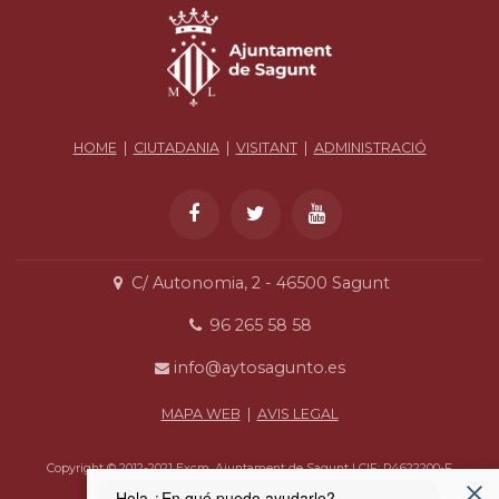
HOME
|
CIUTADANIA
|
VISITANT
|
ADMINISTRACIÓ
C/ Autonomia, 2 - 46500 Sagunt
96 265 58 58
info@aytosagunto.es
MAPA WEB
|
AVIS LEGAL
Copyright © 2012-2021 Excm. Ajuntament de Sagunt | CIF: P4622200-F