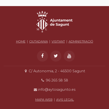
HOME
|
CIUTADANIA
|
VISITANT
|
ADMINISTRACIÓ
C/ Autonomia, 2 - 46500 Sagunt
96 265 58 58
info@aytosagunto.es
MAPA WEB
|
AVIS LEGAL