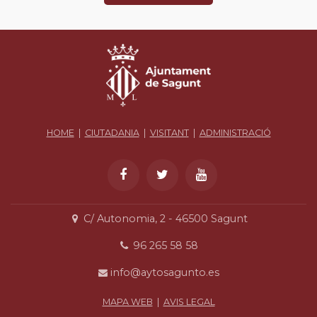
HOME
|
CIUTADANIA
|
VISITANT
|
ADMINISTRACIÓ
C/ Autonomia, 2 - 46500 Sagunt
96 265 58 58
info@aytosagunto.es
MAPA WEB
|
AVIS LEGAL