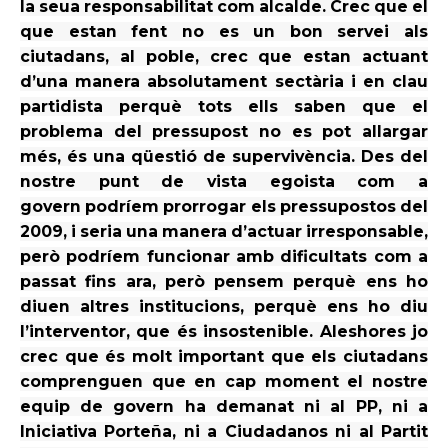
la
seua
responsabilitat com alcalde. Crec que el
que
estan
fent no
es
un bon servei als
ciutadans, al poble, crec que
estan
actuant
d’una manera absolutament sectària i en clau
partidista perquè tots ells saben que el
problema del pressupost no
es pot
allargar
més, és una qüestió de
supervivència. Des del
nostre punt de vista
egoista
com a
govern
podríem
prorrogar els pressupostos del
2009, i seria una manera d’actuar irresponsable,
però
podríem
funcionar amb dificultats com a
passat fins ara, però pensem perquè ens ho
diuen altres institucions, perquè ens ho diu
l’interventor, que és insostenible. Aleshores jo
crec que és molt important que els ciutadans
comprenguen que en cap
moment
el nostre
equip de govern ha demanat ni al PP, ni a
Iniciativa
Porteña
, ni a
Ciudadanos
ni al Partit