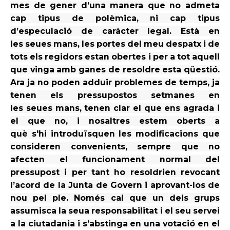
mes de gener d’una manera que no admeta
cap tipus de
polèmica, ni cap tipus
d’especulació de
caràcter
legal. Està en
les
seues
mans, les portes del meu despatx i de
tots els regidors
estan
obertes i per a tot aquell
que vinga amb ganes de resoldre
esta
qüestió.
Ara ja no poden adduir problemes de temps, ja
tenen els pressupostos
setmanes
en
les
seues
mans, tenen clar el que
ens agrada
i
el que no, i nosaltres estem oberts
a
què
s'hi introduïsquen
les modificacions que
consideren convenients, sempre que no
afecten el funcionament normal del
pressupost i per tant ho resoldrien revocant
l’acord de la Junta de Govern i aprovant-los de
nou pel ple.
Només
cal que un dels grups
assumisca la
seua
responsabilitat i el seu servei
a la ciutadania i s’abstinga en una votació en el