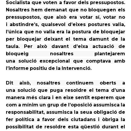
Socialista que voten a favor dels pressupostos.
Nosaltres hem demanat que no
bloquegen
els
pressupostos, que això era votar sí, votar no
i
abstindre
’s, qualsevol d’eixes postures
valia,
l’única que no
valia
era la postura de bloquejar
per bloquejar deixant el tema damunt de la
taula. Per això davant d’eixa actuació de
bloqueig nosaltres plantejarem
una
solució
excepcional que comptava amb
l’informe positiu de la Intervenció.
Dit això, nosaltres continuem oberts a
una
solució
que puga resoldre el tema d’una
manera més clara i en eixe sentit esperem que
com a
mínim
un grup de l’oposició
assumisca
la
responsabilitat,
assumisca
la
seua
obligació de
fer política a favor dels ciutadans i
òbriga
la
possibilitat de resoldre
esta
qüestió durant el