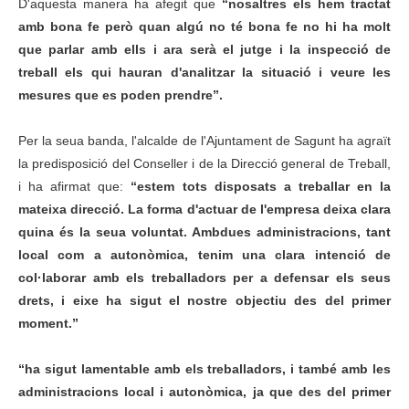
D'aquesta manera ha afegit que
“nosaltres els hem tractat
amb bona fe però quan algú no té bona fe no hi ha molt
que parlar amb ells i ara serà el jutge i la inspecció de
treball els qui hauran d'analitzar la situació i veure les
mesures que es poden prendre”.
Per la seua banda, l'alcalde de l'Ajuntament de Sagunt ha agraït
la predisposició del Conseller i de la Direcció general de Treball,
i ha afirmat que:
“estem tots disposats a treballar en la
mateixa direcció. La forma d'actuar de l'empresa deixa clara
quina és la seua voluntat. Ambdues administracions, tant
local com a autonòmica, tenim una clara intenció de
col
·
laborar amb els treballadors per a defensar els seus
drets, i eixe ha sigut el nostre objectiu des del primer
moment.”
“ha sigut lamentable amb els treballadors, i també amb les
administracions local i autonòmica, ja que des del primer