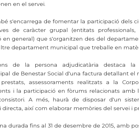
en en el servei.
mbé s'encarrega de fomentar la participació dels 
ves de caràcter grupal (entitats professionals, 
ó en general) que s'organitzen des del departamen
altre departament municipal que treballe en matèr
ions de la persona adjudicatària destaca la
al de Benestar Social d'una factura detallant e
 prestats, assessoraments realitzats a la Corpo
nts i la participació en fòrums relacionats amb 
consistori. A més, haurà de disposar d'un siste
 directa, així com elaborar memòries del servei i p
una durada fins al 31 de desembre de 2015, amb pos