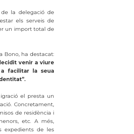
 de la delegació de
star els serveis de
er un import total de
ia Bono, ha destacat:
cidit venir a viure
a facilitar la seua
dentitat”.
igració el presta un
ació. Concretament,
misos de residència i
a menors, etc. A més,
ls expedients de les