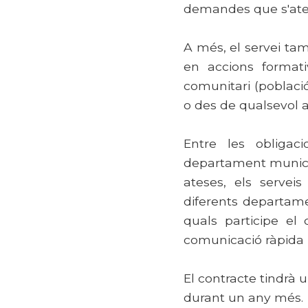
demandes que s'aten
A més, el servei ta
en accions formati
comunitari (poblaci
o des de qualsevol 
Entre les obligac
departament municip
ateses, els serveis
diferents departame
quals participe el 
comunicació ràpida i
El contracte tindrà 
durant un any més.