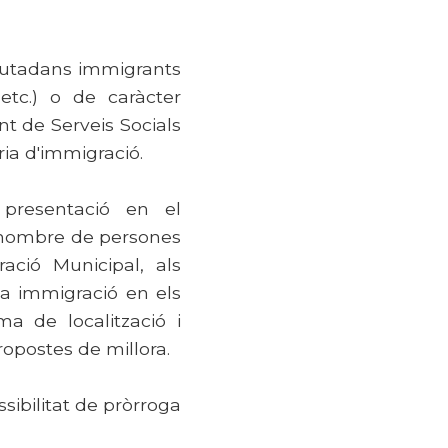
ciutadans immigrants
etc.) o de caràcter
t de Serveis Socials
ia d'immigració.
 presentació en el
l nombre de persones
ració Municipal, als
la immigració en els
ma de localització i
ropostes de millora.
sibilitat de pròrroga