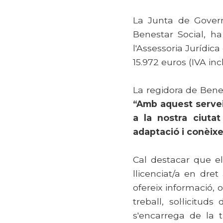
La Junta de Govern
Benestar Social, h
l'Assessoria Jurídic
15.972 euros (IVA incl
La regidora de Benes
“Amb aquest servei
a la nostra ciutat
adaptació i conèixer
Cal destacar que el
llicenciat/a en dr
ofereix informació, 
treball, sol·licitud
s'encarrega de la t