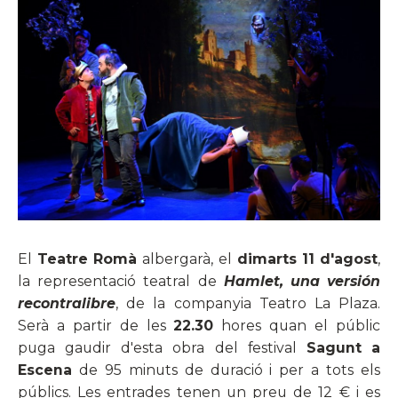
El
Teatre Romà
albergarà, el
dimarts 11 d'agost
,
la representació teatral de
Hamlet, una versión
recontralibre
, de la companyia Teatro La Plaza.
Serà a partir de les
22.30
hores quan el públic
puga gaudir d'esta obra del festival
Sagunt a
Escena
de 95 minuts de duració i per a tots els
públics. Les entrades tenen un preu de 12 € i es