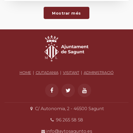
Mostrar més
HOME
|
CIUTADANIA
|
VISITANT
|
ADMINISTRACIÓ
C/ Autonomia, 2 - 46500 Sagunt
96 265 58 58
info@aytosagunto.es