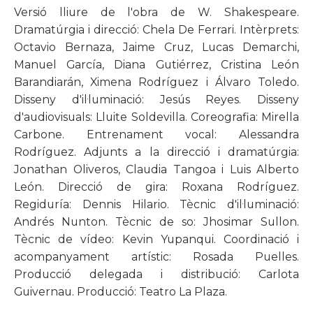
Versió lliure de l'obra de W. Shakespeare.
Dramatúrgia i direcció: Chela De Ferrari. Intèrprets:
Octavio Bernaza, Jaime Cruz, Lucas Demarchi,
Manuel García, Diana Gutiérrez, Cristina León
Barandiarán, Ximena Rodríguez i Álvaro Toledo.
Disseny d'il·luminació: Jesús Reyes. Disseny
d'audiovisuals: Lluite Soldevilla. Coreografia: Mirella
Carbone. Entrenament vocal: Alessandra
Rodríguez. Adjunts a la direcció i dramatúrgia:
Jonathan Oliveros, Claudia Tangoa i Luis Alberto
León. Direcció de gira: Roxana Rodríguez.
Regiduría: Dennis Hilario. Tècnic d'il·luminació:
Andrés Nunton. Tècnic de so: Jhosimar Sullon.
Tècnic de vídeo: Kevin Yupanqui. Coordinació i
acompanyament artístic: Rosada Puelles.
Producció delegada i distribució: Carlota
Guivernau. Producció: Teatro La Plaza.