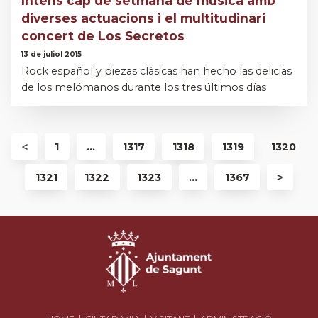
Intens cap de setmana de música amb
diverses actuacions i el multitudinari
concert de Los Secretos
13 de juliol 2015
Rock español y piezas clásicas han hecho las delicias
de los melómanos durante los tres últimos días
˂
1
...
1317
1318
1319
1320
1321
1322
1323
...
1367
˃