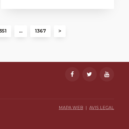
351
...
1367
˃
MAPA WEB
|
AVIS LEGAL