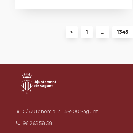
˂
1
...
1345
C/ Autonomia, 2 - 46500 Sagunt
96 265 58 58