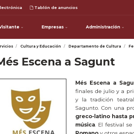
lectrónica
Tablón de anuncios
Visitante
Empresas
Administración
rvicios
Cultura y Educación
Departamento de Cultura
Fe
Més Escena a Sagunt
Més Escena a Sagu
finales de julio y a p
y la tradición teatr
Sagunto. Con una pr
greco-latino hasta 
música
. El festival 
Romano
y otros espac