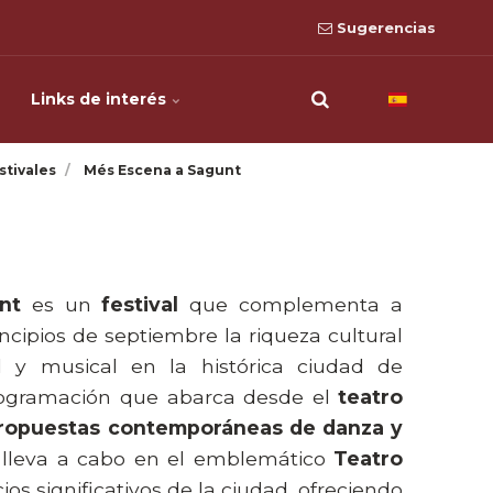
Sugerencias
Links de interés
stivales
Més Escena a Sagunt
nt
es un
festival
que complementa a
rincipios de septiembre la riqueza cultural
al y musical en la histórica ciudad de
ogramación que abarca desde el
teatro
propuestas contemporáneas de danza y
se lleva a cabo en el emblemático
Teatro
ios significativos de la ciudad, ofreciendo