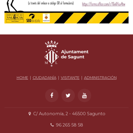
HOME
|
CIUDADANÍA
|
VISITANTE
|
ADMINISTRACIÓN
C/ Autonomía, 2 - 46500 Sagunto
96 265 58 58