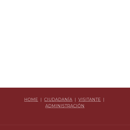
HOME
|
CIUDADANÍA
|
VISITANTE
|
ADMINISTRACIÓN