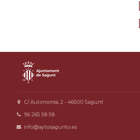
C/ Autonomia, 2 - 46500 Sagunt
96 265 58 58
info@aytosagunto.es