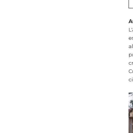
A
L
e
a
p
c
C
c