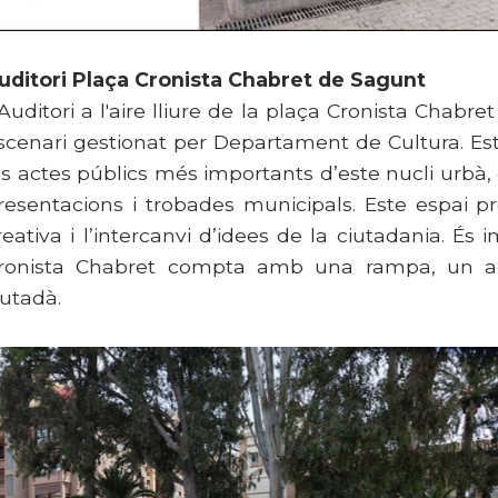
uditori Plaça Cronista Chabret de Sagunt
'Auditori a l'aire lliure de la plaça Cronista Chabre
scenari gestionat per Departament de Cultura. Es
ls actes públics més importants d’este nucli urbà, d
resentacions i trobades municipals. Este espai p
reativa i l’intercanvi d’idees de la ciutadania. É
ronista Chabret compta amb una rampa, un accé
iutadà.