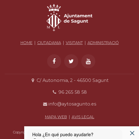
HOME
|
CIUTADANIA
|
VISITANT
|
ADMINISTRACIÓ
C/ Autonomia, 2 - 46500 Sagunt
96 265 58 58
info@aytosagunto.es
MAPA WEB
|
AVIS LEGAL
Copyright © 2012-2021 Excm. Ajuntament de Sagunt | CIF: P4622200-F