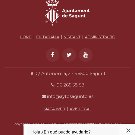
HOME
|
CIUTADANIA
|
VISITANT
|
ADMINISTRACIÓ
C/ Autonomia, 2 - 46500 Sagunt
96 265 58 58
info@aytosagunto.es
MAPA WEB
|
AVIS LEGAL
Copyright © 2012-2021 Excm. Ajuntament de Sagunt | CIF: P4622200-F