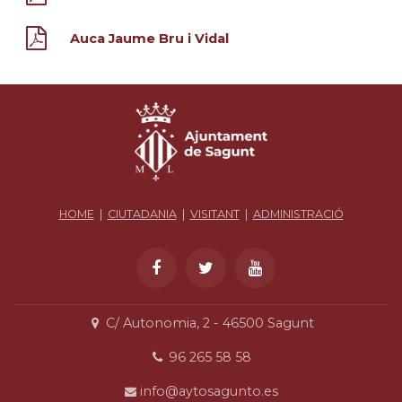
Auca Jaume Bru i Vidal
HOME
|
CIUTADANIA
|
VISITANT
|
ADMINISTRACIÓ
C/ Autonomia, 2 - 46500 Sagunt
96 265 58 58
info@aytosagunto.es