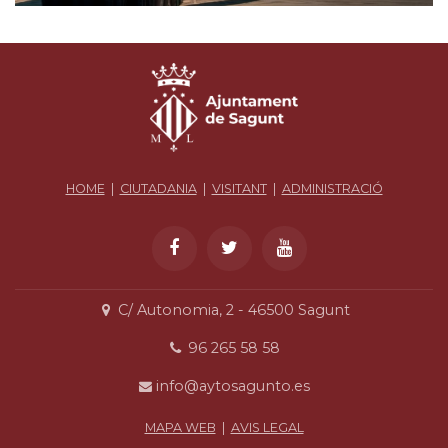
HOME
|
CIUTADANIA
|
VISITANT
|
ADMINISTRACIÓ
C/ Autonomia, 2 - 46500 Sagunt
96 265 58 58
info@aytosagunto.es
MAPA WEB
|
AVIS LEGAL